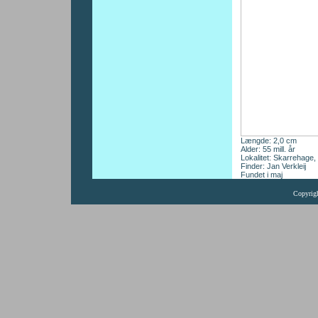
Længde: 2,0 cm
Alder: 55 mill. år
Lokalitet: Skarrehage,
Finder: Jan Verkleij
Fundet i maj
Copyrig