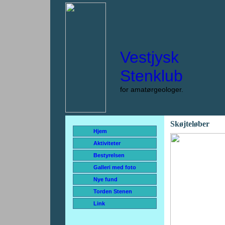
Vestjysk
Stenklub
for amatørgeologer.
Skøjteløber
Hjem
Aktiviteter
Bestyrelsen
Galleri med foto
Nye fund
Torden Stenen
Link