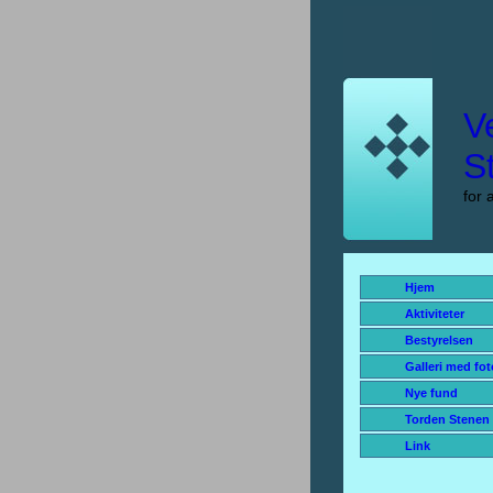
V
S
for 
Hjem
Aktiviteter
Bestyrelsen
Galleri med fot
Nye fund
Torden Stenen
Link