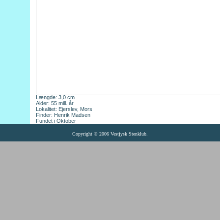
Længde: 3,0 cm
Alder: 55 mill. år
Lokalitet: Ejerslev, Mors
Finder: Henrik Madsen
Fundet i Oktober
Copyright © 2006 Vestjysk Stenklub.