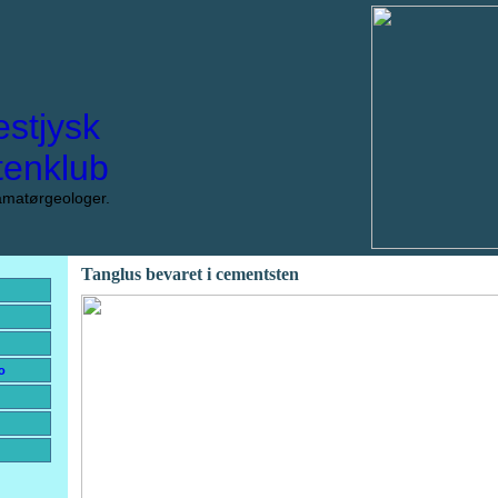
estjysk
tenklub
amatørgeologer.
Tanglus bevaret i cementsten
o