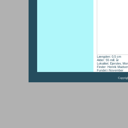
Længden: 0,5 cm
Alder: 55 mill. år
Lokalitet: Ejerslev, Mo
Finder: Henrik Madse
Fundet i November
Copyrig