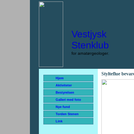
Vestjysk
Stenklub
for amatørgeologer.
Stylteflue bevar
Hjem
Aktiviteter
Bestyrelsen
Galleri med foto
Nye fund
Torden Stenen
Link