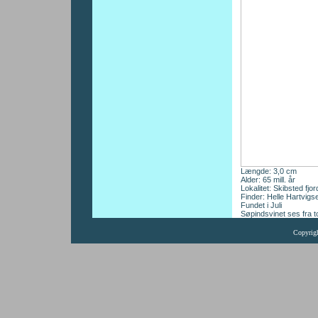
Længde: 3,0 cm
Alder: 65 mill. år
Lokalitet: Skibsted fjo
Finder: Helle Hartvigs
Fundet i Juli
Søpindsvinet ses fra t
Copyrig