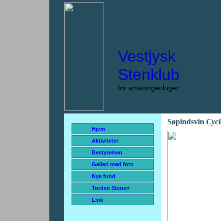
Vestjysk
Stenklub
for amatørgeologer.
Søpindsvin
Cycl
Hjem
Aktiviteter
Bestyrelsen
Galleri med foto
Nye fund
Torden Stenen
Link