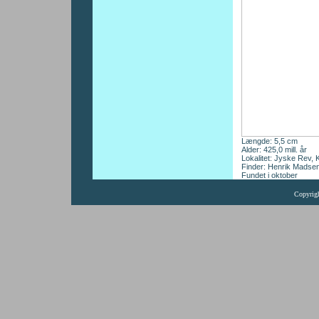
Længde: 5,5 cm
Alder: 425,0 mill. år
Lokalitet: Jyske Rev, 
Finder: Henrik Madse
Fundet i oktober
Copyrig