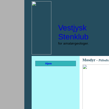
Vestjysk
Stenklub
for amatørgeologer.
Mosdyr -
Ptilodi
Hjem