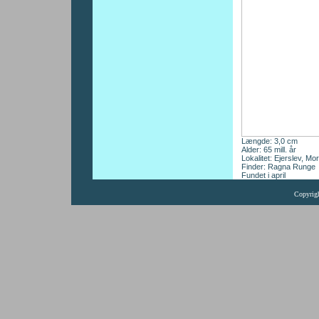
Længde: 3,0 cm
Alder: 65 mill. år
Lokalitet: Ejerslev, Mo
Finder: Ragna Runge
Fundet i april
Copyrig