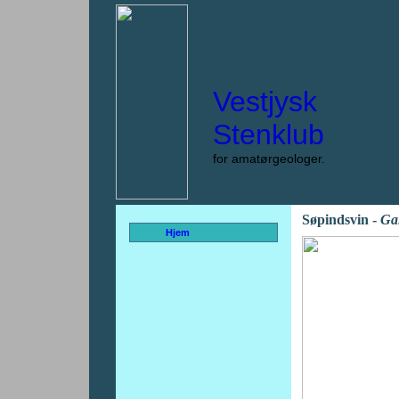
Vestjysk
Stenklub
for amatørgeologer.
Søpindsvin -
Gal
Hjem