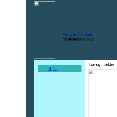
Vestjysk Stenklub
for amatørgeologer.
Træ og insekter
Hjem