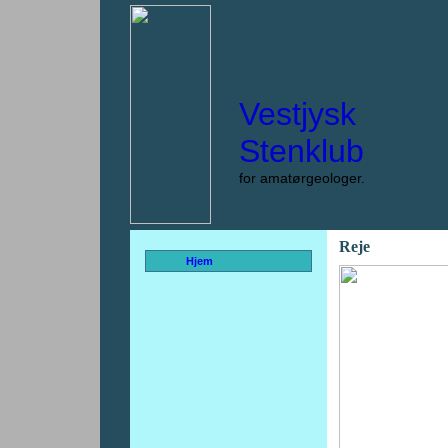
Vestjysk
Stenklub
for amatørgeologer.
Reje
Hjem