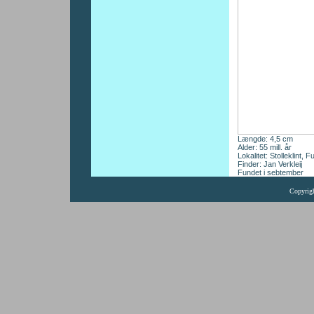
Længde: 4,5 cm
Alder: 55 mill. år
Lokalitet: Stolleklint, F
Finder: Jan Verkleij
Fundet i sebtember
Copyrig