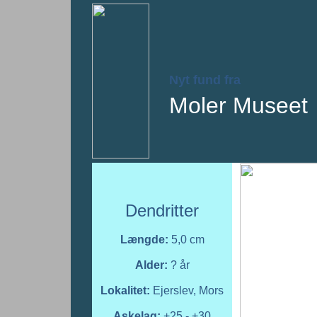
Nyt fund fra
Moler Museet
Dendritter
Længde:
5,0 cm
Alder:
? år
Lokalitet:
Ejerslev, Mors
Askelag:
+25 - +30