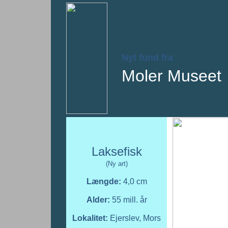
Nyt fund fra
Moler Museet
Laksefisk
(Ny art)
Længde:
4,0 cm
Alder:
55 mill. år
Lokalitet:
Ejerslev, Mors