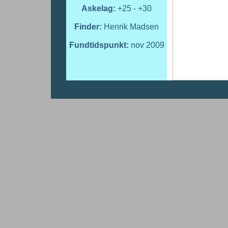
Askelag:
+25 - +30
Finder:
Henrik Madsen
Fundtidspunkt:
nov 2009