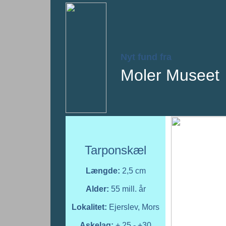
Nyt fund fra
Moler Museet
Tarponskæl
Længde:
2,5 cm
Alder:
55 mill. år
Lokalitet:
Ejerslev, Mors
Askelag:
+ 25 - +30